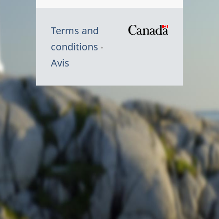
Terms and
/
conditions
Symbole
Avis
du
gouvernem
du
Canada