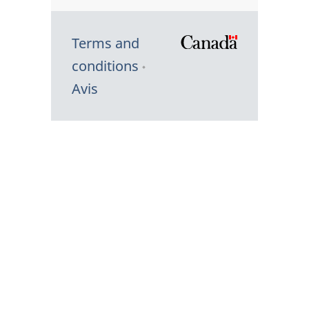
Terms and
/
conditions
Symbole
Avis
du
gouvernem
du
Canada