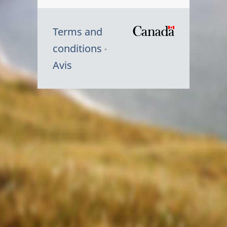
Terms and
/
conditions
Symbole
Avis
du
gouvernem
du
Canada