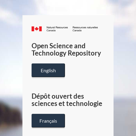
Canada.ca
/
Gouverneme
Open Science and
du
Technology Repository
Canada
English
Dépôt ouvert des
sciences et technologie
Français