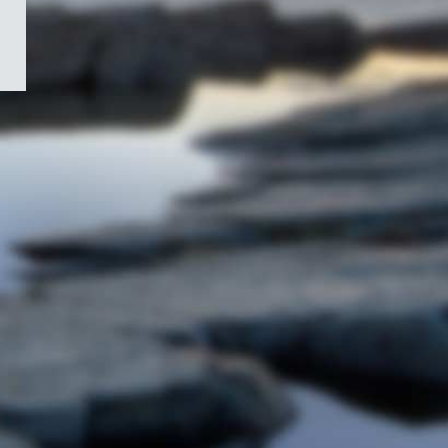
/
Symbole
du
gouvernement
du
Canada