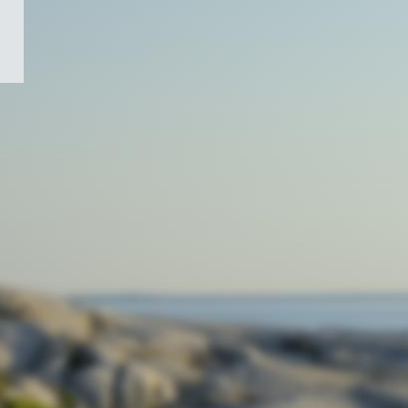
/
Symbole
du
gouvernement
du
Canada