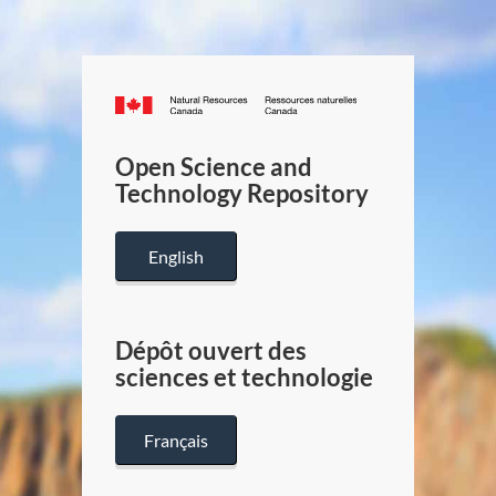
Canada.ca
/
Gouverneme
Open Science and
du
Technology Repository
Canada
English
Dépôt ouvert des
sciences et technologie
Français