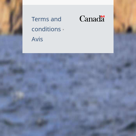
Terms and
/
conditions
Symbole
Avis
du
gouvernem
du
Canada