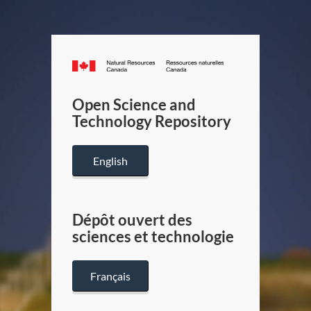
Canada.ca
/
Gouverneme
Open Science and
du
Technology Repository
Canada
English
Dépôt ouvert des
sciences et technologie
Français