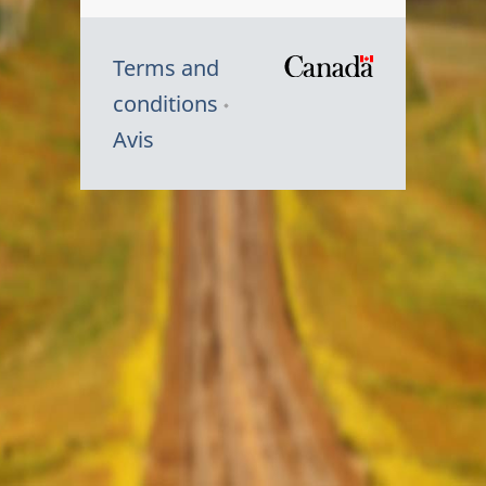
Terms and
/
conditions
Symbole
Avis
du
gouvernem
du
Canada