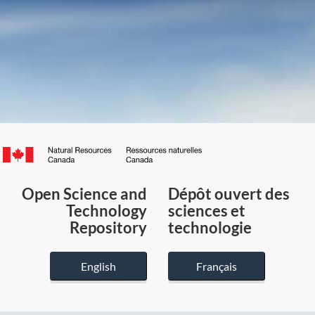
Canada.ca
/
Gouvernement
Open Science and
Dépôt ouvert des
du
Technology
sciences et
Canada
Repository
technologie
English
Français