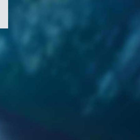
/
Symbole
du
gouvernement
du
Canada