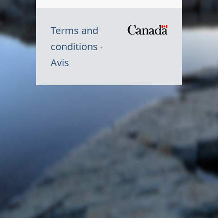
Terms and
/
conditions
Symbole
Avis
du
gouvernem
du
Canada