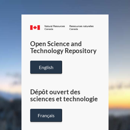
Canada.ca
/
Gouverneme
Open Science and
du
Technology Repository
Canada
English
Dépôt ouvert des
sciences et technologie
Français