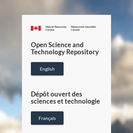
Canada.ca
/
Gouverneme
Open Science and
du
Technology Repository
Canada
English
Dépôt ouvert des
sciences et technologie
Français