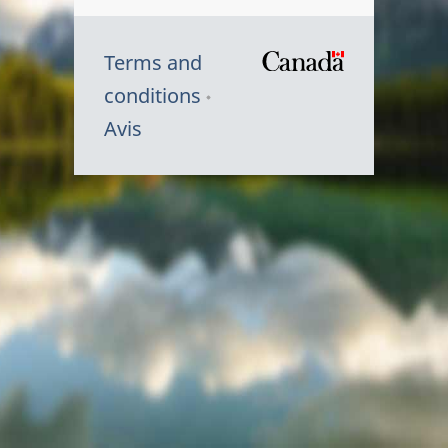
Terms and
/
conditions
Symbole
Avis
du
gouvernem
du
Canada