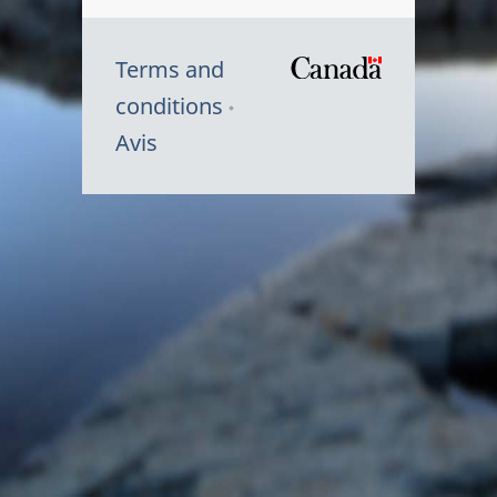
Terms and
/
conditions
Symbole
Avis
du
gouvernem
du
Canada