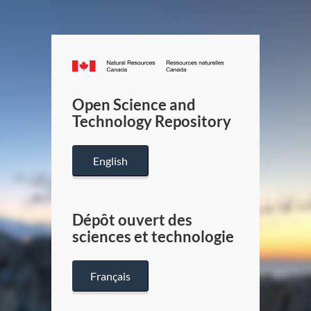
Canada.ca
/
Gouverneme
Open Science and
du
Technology Repository
Canada
English
Dépôt ouvert des
sciences et technologie
Français