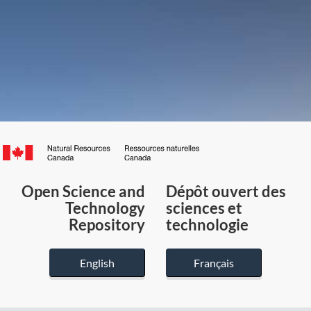
Canada.ca
/
Gouvernement
Open Science and
Dépôt ouvert des
du
Technology
sciences et
Canada
Repository
technologie
English
Français