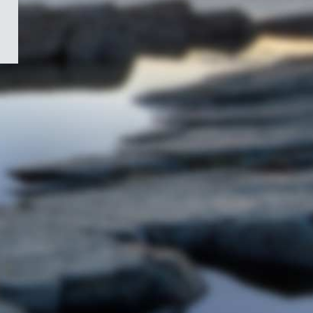
/
Symbole
du
gouvernement
du
Canada