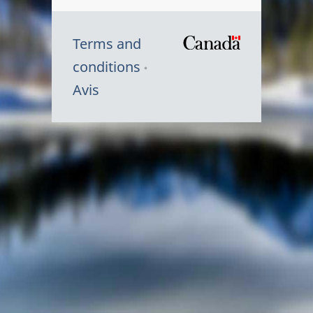
Terms and
/
conditions
Symbole
Avis
du
gouvernem
du
Canada