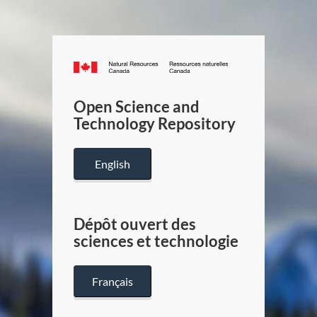
Canada.ca
/
Gouverneme
Open Science and
du
Technology Repository
Canada
English
Dépôt ouvert des
sciences et technologie
Français