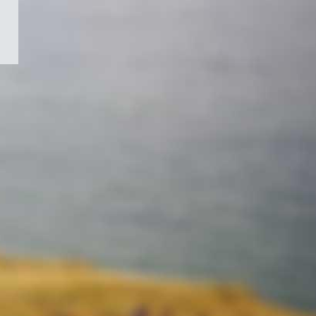
/
Symbole
du
gouvernement
du
Canada