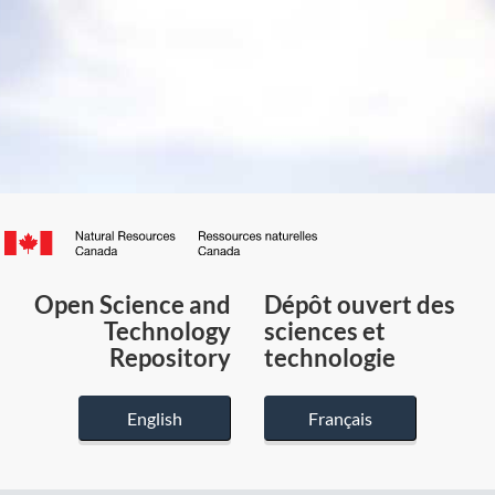
Canada.ca
/
Gouvernement
Open Science and
Dépôt ouvert des
du
Technology
sciences et
Canada
Repository
technologie
English
Français