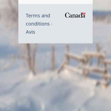
Terms and
/
conditions
Symbole
Avis
du
gouvernem
du
Canada