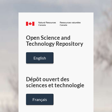
Canada.ca
/
Gouverneme
Open Science and
du
Technology Repository
Canada
English
Dépôt ouvert des
sciences et technologie
Français