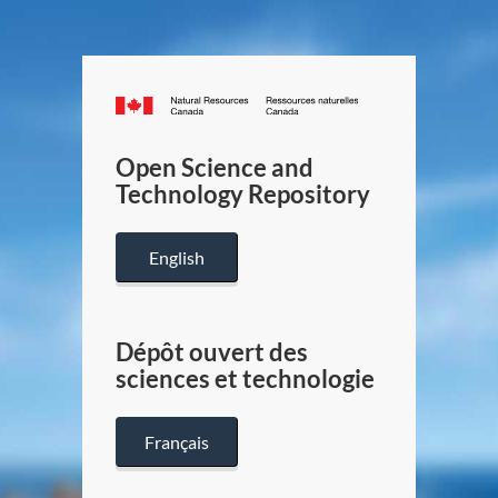
Canada.ca
/
Gouverneme
Open Science and
du
Technology Repository
Canada
English
Dépôt ouvert des
sciences et technologie
Français