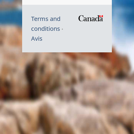
Terms and
/
conditions
Symbole
Avis
du
gouvernem
du
Canada