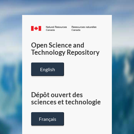
Canada.ca
/
Gouverneme
Open Science and
du
Technology Repository
Canada
English
Dépôt ouvert des
sciences et technologie
Français