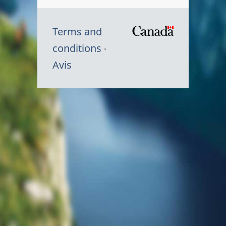
Terms and
/
conditions
Symbole
Avis
du
gouvernem
du
Canada