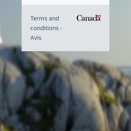
Terms and
/
conditions
Symbole
Avis
du
gouvernem
du
Canada