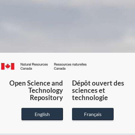
Canada.ca
/
Gouvernement
Open Science and
Dépôt ouvert des
du
Technology
sciences et
Canada
Repository
technologie
English
Français