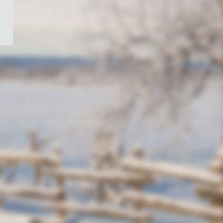
/
Symbole
du
gouvernement
du
Canada