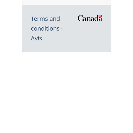
Terms and
/
conditions
Symbole
Avis
du
gouvernem
du
Canada