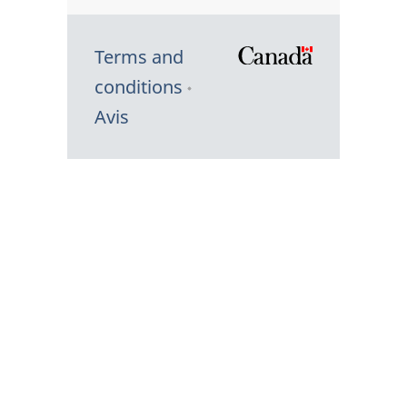
Terms and
/
conditions
Symbole
Avis
du
gouvernem
du
Canada