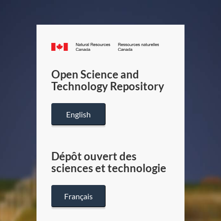
Canada.ca
/
Gouverneme
Open Science and
du
Technology Repository
Canada
English
Dépôt ouvert des
sciences et technologie
Français