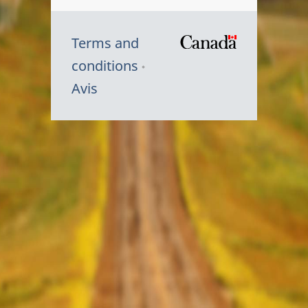
Terms and
/
conditions
Symbole
Avis
du
gouvernem
du
Canada