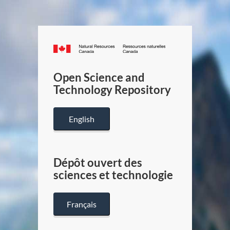
Canada.ca
/
Gouverneme
Open Science and
du
Technology Repository
Canada
English
Dépôt ouvert des
sciences et technologie
Français