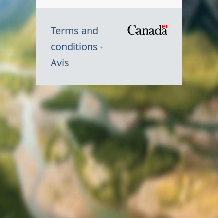
Terms and
/
conditions
Symbole
Avis
du
gouvernem
du
Canada