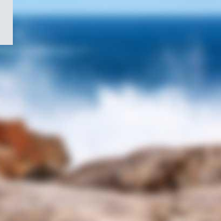
/
Symbole
du
gouvernement
du
Canada