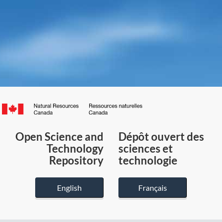
Canada.ca
/
Gouvernement
Open Science and
Dépôt ouvert des
du
Technology
sciences et
Canada
Repository
technologie
English
Français