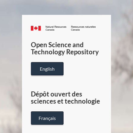
Canada.ca
/
Gouverneme
Open Science and
du
Technology Repository
Canada
English
Dépôt ouvert des
sciences et technologie
Français