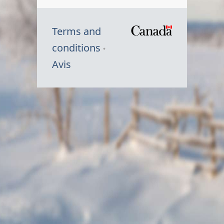
Terms and
/
conditions
Symbole
Avis
du
gouvernem
du
Canada