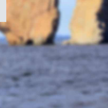
/
Symbole
du
gouvernement
du
Canada