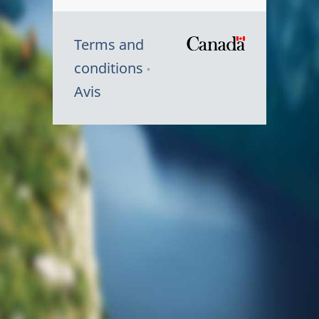
Terms and
/
conditions
Symbole
Avis
du
gouvernem
du
Canada