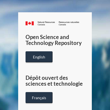
Canada.ca
/
Gouverneme
Open Science and
du
Technology Repository
Canada
English
Dépôt ouvert des
sciences et technologie
Français