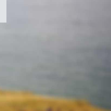
/
Symbole
du
gouvernement
du
Canada