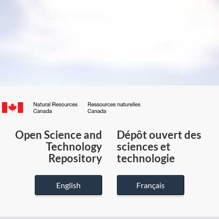
Canada.ca
/
Gouvernement
Open Science and
Dépôt ouvert des
du
Technology
sciences et
Canada
Repository
technologie
English
Français