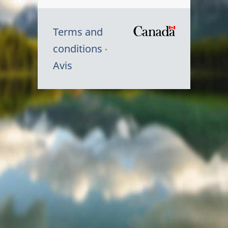
Terms and
/
conditions
Symbole
Avis
du
gouvernem
du
Canada