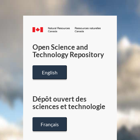
Canada.ca
/
Gouverneme
Open Science and
du
Technology Repository
Canada
English
Dépôt ouvert des
sciences et technologie
Français