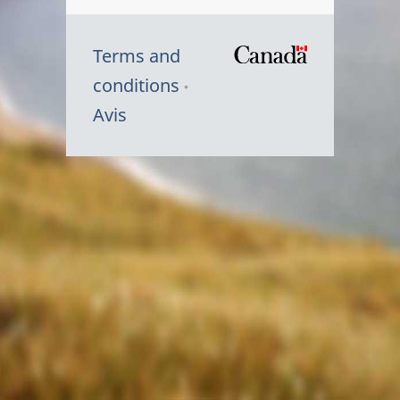
Terms and
/
conditions
Symbole
Avis
du
gouvernem
du
Canada