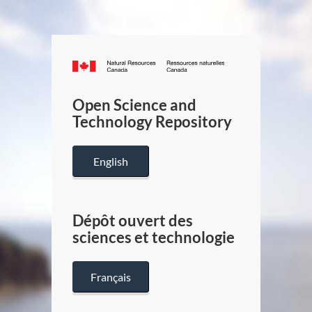
Canada.ca
/
Gouverneme
Open Science and
du
Technology Repository
Canada
English
Dépôt ouvert des
sciences et technologie
Français