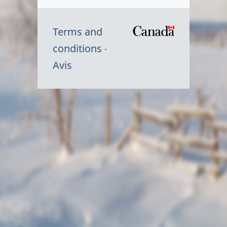
Terms and
/
conditions
Symbole
Avis
du
gouvernem
du
Canada