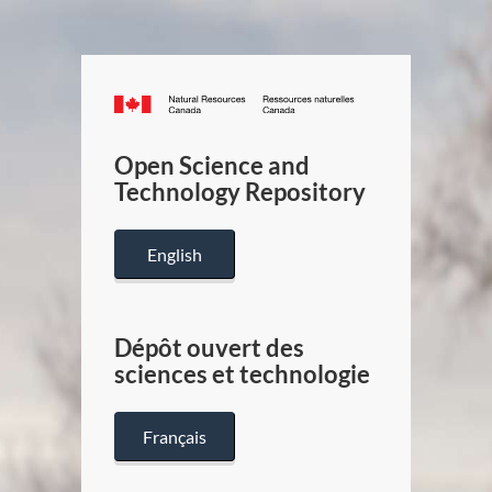
Canada.ca
/
Gouverneme
Open Science and
du
Technology Repository
Canada
English
Dépôt ouvert des
sciences et technologie
Français