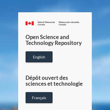
Canada.ca
/
Gouverneme
Open Science and
du
Technology Repository
Canada
English
Dépôt ouvert des
sciences et technologie
Français