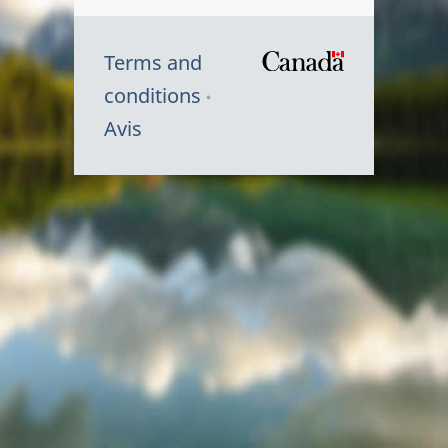
Terms and
/
conditions
Symbole
Avis
du
gouvernem
du
Canada