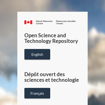
Canada.ca
/
Gouverneme
Open Science and
du
Technology Repository
Canada
English
Dépôt ouvert des
sciences et technologie
Français