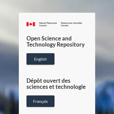
Canada.ca
/
Gouverneme
Open Science and
du
Technology Repository
Canada
English
Dépôt ouvert des
sciences et technologie
Français