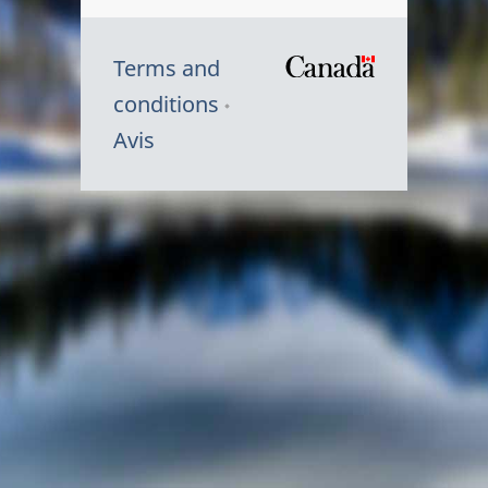
Terms and
/
conditions
Symbole
Avis
du
gouvernem
du
Canada