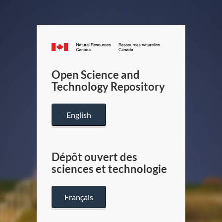
Canada.ca
/
Gouverneme
Open Science and
du
Technology Repository
Canada
English
Dépôt ouvert des
sciences et technologie
Français