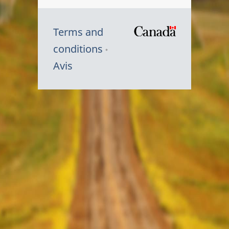
Terms and
/
conditions
Symbole
Avis
du
gouvernem
du
Canada