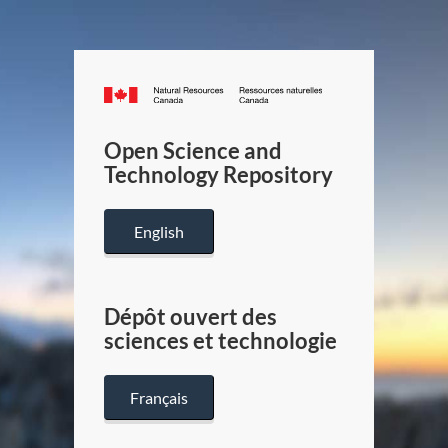
Canada.ca
/
Gouverneme
Open Science and
du
Technology Repository
Canada
English
Dépôt ouvert des
sciences et technologie
Français