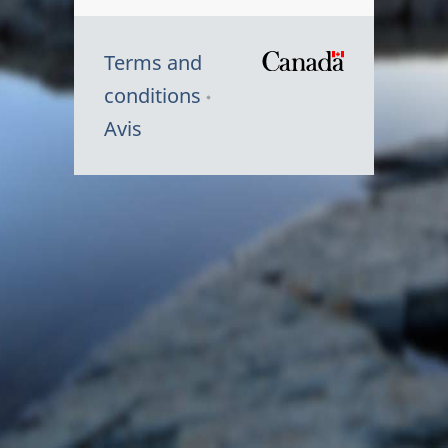
Terms and
/
conditions
Symbole
Avis
du
gouvernem
du
Canada