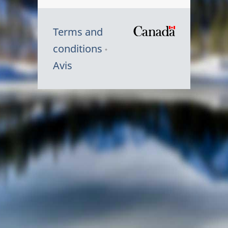
Terms and
/
conditions
Symbole
Avis
du
gouvernem
du
Canada