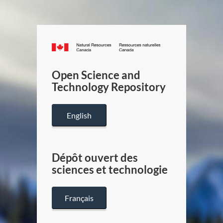
Canada.ca
/
Gouverneme
Open Science and
du
Technology Repository
Canada
English
Dépôt ouvert des
sciences et technologie
Français