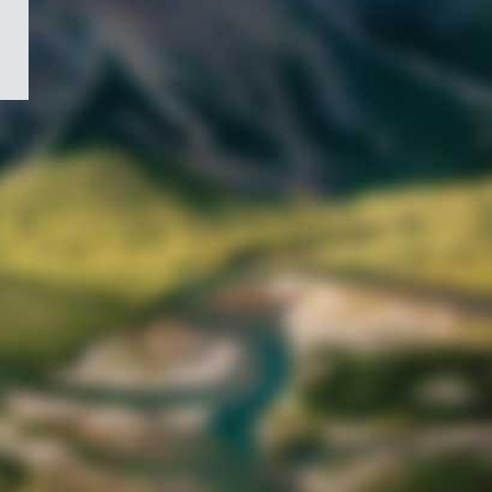
/
Symbole
du
gouvernement
du
Canada