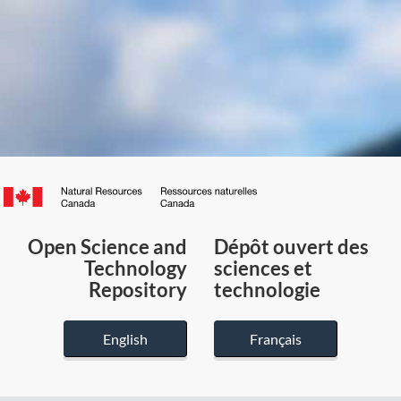
Canada.ca
/
Gouvernement
Open Science and
Dépôt ouvert des
du
Technology
sciences et
Canada
Repository
technologie
English
Français