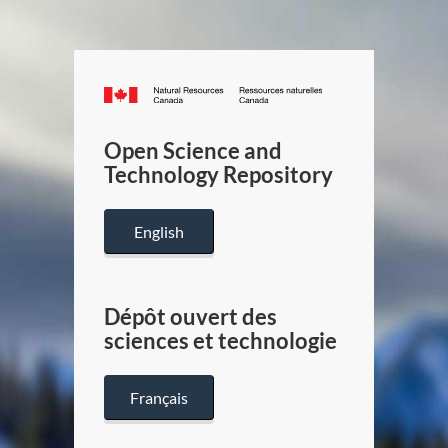
Canada.ca
/
Gouverneme
Open Science and
du
Technology Repository
Canada
English
Dépôt ouvert des
sciences et technologie
Français