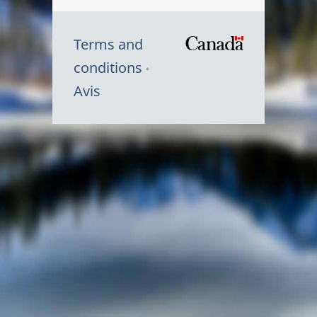
Terms and
/
conditions
Symbole
Avis
du
gouvernem
du
Canada