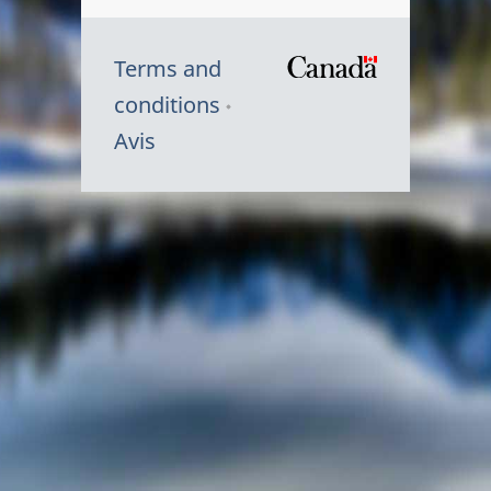
Terms and
/
conditions
Symbole
Avis
du
gouvernem
du
Canada