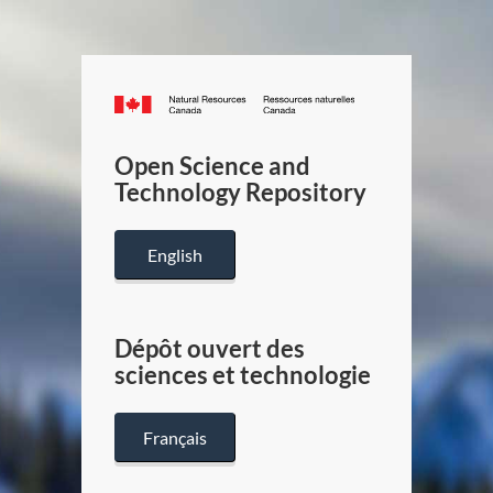
Canada.ca
/
Gouverneme
Open Science and
du
Technology Repository
Canada
English
Dépôt ouvert des
sciences et technologie
Français