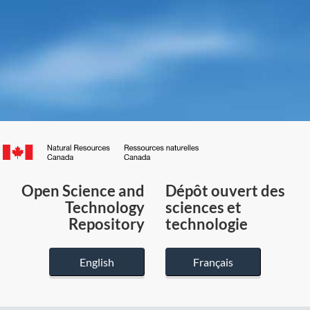
Canada.ca
/
Gouvernement
Open Science and
Dépôt ouvert des
du
Technology
sciences et
Canada
Repository
technologie
English
Français