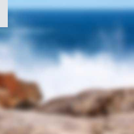
/
Symbole
du
gouvernement
du
Canada