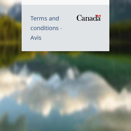
Terms and
/
conditions
Symbole
Avis
du
gouvernem
du
Canada