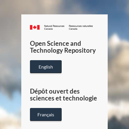
Canada.ca
/
Gouverneme
Open Science and
du
Technology Repository
Canada
English
Dépôt ouvert des
sciences et technologie
Français