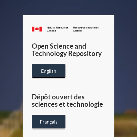
Canada.ca
/
Gouverneme
Open Science and
du
Technology Repository
Canada
English
Dépôt ouvert des
sciences et technologie
Français