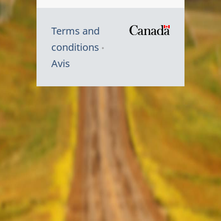
Terms and
/
conditions
Symbole
Avis
du
gouvernem
du
Canada