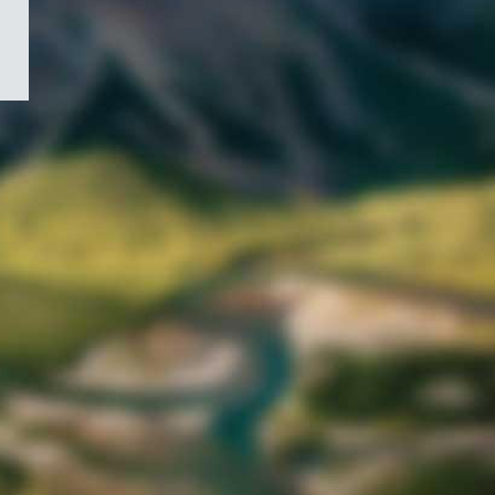
/
Symbole
du
gouvernement
du
Canada