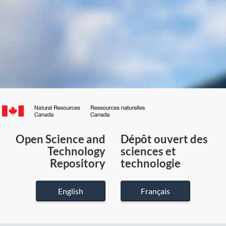
Canada.ca
/
Gouvernement
Open Science and
Dépôt ouvert des
du
Technology
sciences et
Canada
Repository
technologie
English
Français