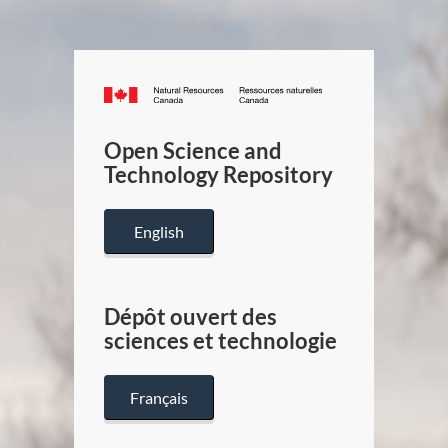
Canada.ca
/
Gouverneme
Open Science and
du
Technology Repository
Canada
English
Dépôt ouvert des
sciences et technologie
Français