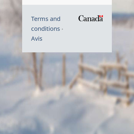
Terms and
/
conditions
Symbole
Avis
du
gouvernem
du
Canada