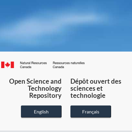
Canada.ca
/
Gouvernement
Open Science and
Dépôt ouvert des
du
Technology
sciences et
Canada
Repository
technologie
English
Français