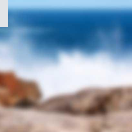
/
Symbole
du
gouvernement
du
Canada