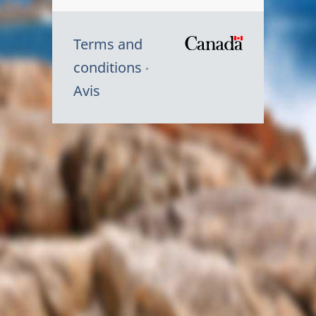
Terms and
/
conditions
Symbole
Avis
du
gouvernem
du
Canada