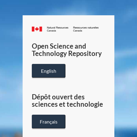
Canada.ca
/
Gouverneme
Open Science and
du
Technology Repository
Canada
English
Dépôt ouvert des
sciences et technologie
Français