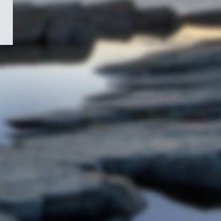
/
Symbole
du
gouvernement
du
Canada