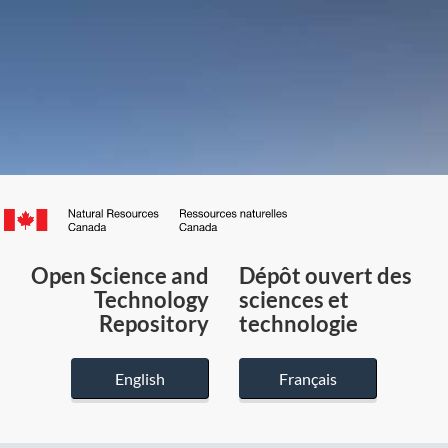
Canada.ca
/
Gouvernement
Open Science and
Dépôt ouvert des
du
Technology
sciences et
Canada
Repository
technologie
English
Français