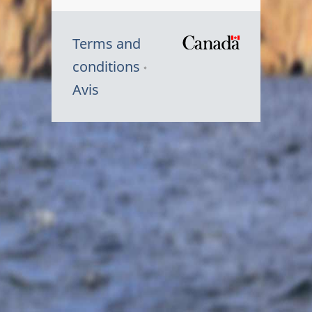
Terms and
/
conditions
Symbole
Avis
du
gouvernem
du
Canada