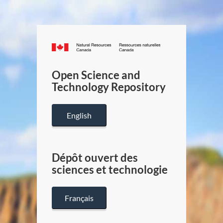
Canada.ca
/
Gouverneme
Open Science and
du
Technology Repository
Canada
English
Dépôt ouvert des
sciences et technologie
Français