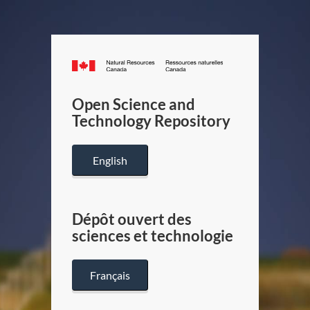
Canada.ca
/
Gouverneme
Open Science and
du
Technology Repository
Canada
English
Dépôt ouvert des
sciences et technologie
Français