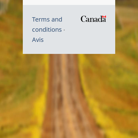
Terms and
/
conditions
Symbole
Avis
du
gouvernem
du
Canada